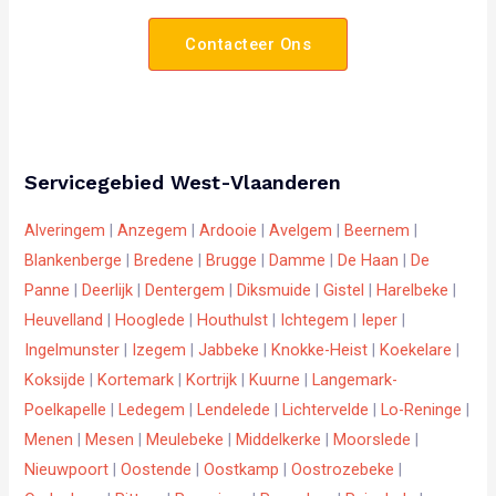
Contacteer Ons
Servicegebied West-Vlaanderen
Alveringem
|
Anzegem
|
Ardooie
|
Avelgem
|
Beernem
|
Blankenberge
|
Bredene
|
Brugge
|
Damme
|
De Haan
|
De
Panne
|
Deerlijk
|
Dentergem
|
Diksmuide
|
Gistel
|
Harelbeke
|
Heuvelland
|
Hooglede
|
Houthulst
|
Ichtegem
|
Ieper
|
Ingelmunster
|
Izegem
|
Jabbeke
|
Knokke-Heist
|
Koekelare
|
Koksijde
|
Kortemark
|
Kortrijk
|
Kuurne
|
Langemark-
Poelkapelle
|
Ledegem
|
Lendelede
|
Lichtervelde
|
Lo-Reninge
|
Menen
|
Mesen
|
Meulebeke
|
Middelkerke
|
Moorslede
|
Nieuwpoort
|
Oostende
|
Oostkamp
|
Oostrozebeke
|