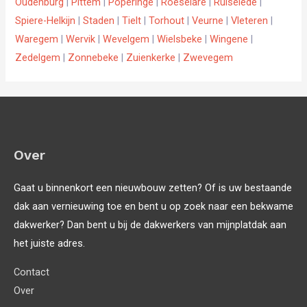
Oudenburg
|
Pittem
|
Poperinge
|
Roeselare
|
Ruiselede
|
Spiere-Helkijn
|
Staden
|
Tielt
|
Torhout
|
Veurne
|
Vleteren
|
Waregem
|
Wervik
|
Wevelgem
|
Wielsbeke
|
Wingene
|
Zedelgem
|
Zonnebeke
|
Zuienkerke
|
Zwevegem
Over
Gaat u binnenkort een nieuwbouw zetten? Of is uw bestaande
dak aan vernieuwing toe en bent u op zoek naar een bekwame
dakwerker? Dan bent u bij de dakwerkers van mijnplatdak aan
het juiste adres.
Contact
Over