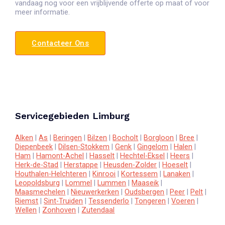
vandaag nog voor een vrijblijvende offerte op maat of voor
meer informatie.
Contacteer Ons
Servicegebieden Limburg
Alken
|
As
|
Beringen
|
Bilzen
|
Bocholt
|
Borgloon
|
Bree
|
Diepenbeek
|
Dilsen-Stokkem
|
Genk
|
Gingelom
|
Halen
|
Ham
|
Hamont-Achel
|
Hasselt
|
Hechtel-Eksel
|
Heers
|
Herk-de-Stad
|
Herstappe
|
Heusden-Zolder
|
Hoeselt
|
Houthalen-Helchteren
|
Kinrooi
|
Kortessem
|
Lanaken
|
Leopoldsburg
|
Lommel
|
Lummen
|
Maaseik
|
Maasmechelen
|
Nieuwerkerken
|
Oudsbergen
|
Peer
|
Pelt
|
Riemst
|
Sint-Truiden
|
Tessenderlo
|
Tongeren
|
Voeren
|
Wellen
|
Zonhoven
|
Zutendaal