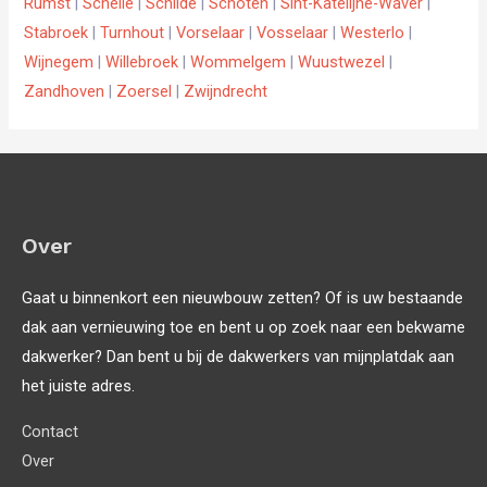
Rumst
|
Schelle
|
Schilde
|
Schoten
|
Sint-Katelijne-Waver
|
Stabroek
|
Turnhout
|
Vorselaar
|
Vosselaar
|
Westerlo
|
Wijnegem
|
Willebroek
|
Wommelgem
|
Wuustwezel
|
Zandhoven
|
Zoersel
|
Zwijndrecht
Over
Gaat u binnenkort een nieuwbouw zetten? Of is uw bestaande
dak aan vernieuwing toe en bent u op zoek naar een bekwame
dakwerker? Dan bent u bij de dakwerkers van mijnplatdak aan
het juiste adres.
Contact
Over